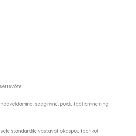
settevõte.
hööveldamine, saagimine, puidu töötlemine ning
le standardile vastavat okaspuu toorikut.