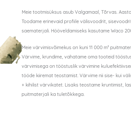
Meie tootmisüksus asub Valgamaal, Tõrvas.
Aast
Toodame erinevaid profiile välisvoodrit, sisevoodri
saematerjali.
Hööveldamiseks kasutame Waco 2000
Meie värvimisvõimekus on kuni 11 000 m² puitmater
Värvime, krundime, vahatame oma tooteid tööstuslik
värvimisega on tööstuslik värvimine kuluefektiiv
tööde kiiremat teostamist.
Värvime nii sise- kui vä
+ kihilist värvikatet. Lisaks teostame kruntimist, 
puitmaterjali ka tuletõkkega.