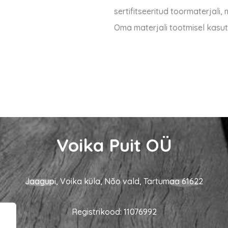
sertifitseeritud toormaterjali
Oma materjali tootmisel kasut
Voika Puit OÜ
Jaagupi, Voika küla, Nõo vald, Tartumaa 61622
Registrikood: 11076992