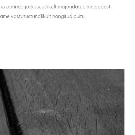
, mis pärineb jätkusuutlikult majandatud metsadest.
ame vastutustundlikult hangitud puitu.