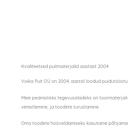
Kvaliteetsed puitmaterjalid aastast 2004
Voika Puit OÜ on
2004. aastal loodud puidutööstu
Meie peamisteks tegevusaladeks on toormaterjali 
viimistlemine, ja toodete turustamine.
Oma toodete hööveldamiseks kasutame põhjamaise