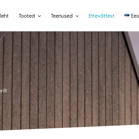
leht
Tooted
Teenused
Ettevõttest
Ees
rilt