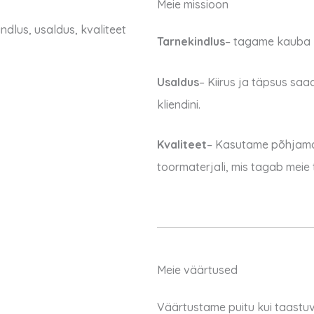
Meie missioon
ndlus, usaldus, kvaliteet
Tarnekindlus
– tagame kauba k
Usaldus
– Kiirus ja täpsus sa
kliendini.
Kvaliteet
–
Kasutame põhjamai
toormaterjali, mis tagab meie
Meie väärtused
Väärtustame puitu kui taastu