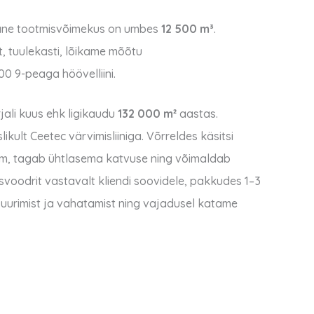
ane tootmisvõimekus on umbes
12 500 m³
.
t, tuulekasti, lõikame mõõtu
 9-peaga höövelliini.
jali kuus ehk ligikaudu
132 000 m²
aastas.
ult Ceetec värvimisliiniga. Võrreldes käsitsi
sem, tagab ühtlasema katvuse ning võimaldab
lisvoodrit vastavalt kliendi soovidele, pakkudes 1–3
lasuurimist ja vahatamist ning vajadusel katame