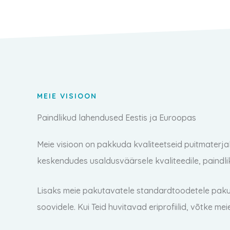
MEIE VISIOON
Paindlikud lahendused Eestis ja Euroopas
Meie visioon on pakkuda kvaliteetseid puitmaterjale 
keskendudes usaldusväärsele kvaliteedile, paindlik
Lisaks meie pakutavatele standardtoodetele pakum
soovidele. Kui Teid huvitavad eriprofiilid, võtke me