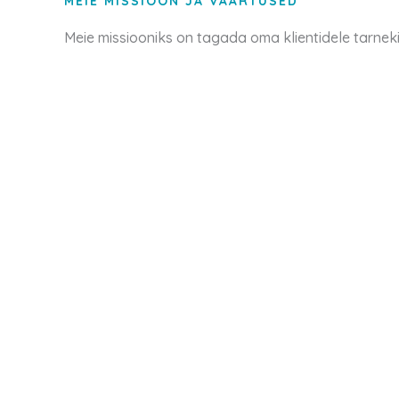
MEIE MISSIOON JA VÄÄRTUSED
Meie missiooniks on tagada oma klientidele tarneki