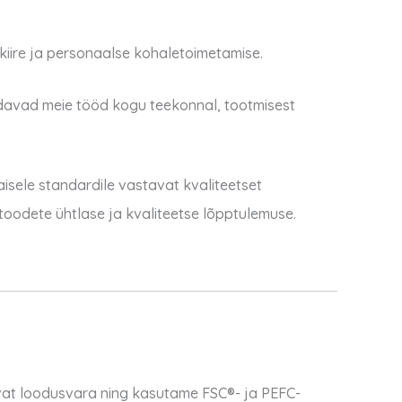
iire ja personaalse kohaletoimetamise.
adavad meie tööd kogu teekonnal, tootmisest
sele standardile vastavat kvaliteetset
 toodete ühtlase ja kvaliteetse lõpptulemuse.
vat loodusvara ning kasutame FSC®- ja PEFC-