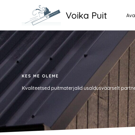
Skip
Voika Puit
to
Ava
content
KES ME OLEME
Kvaliteetsed puitmaterjalid usaldusväärselt partne