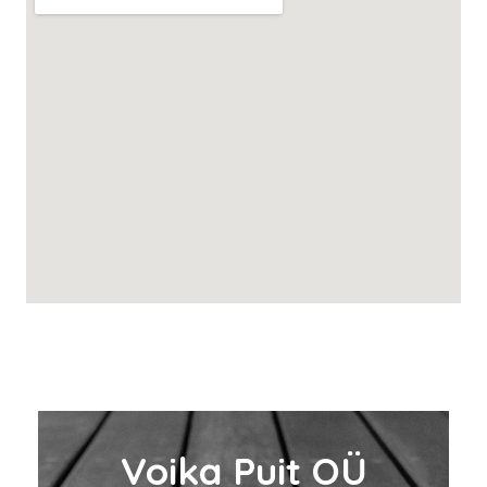
Voika Puit OÜ