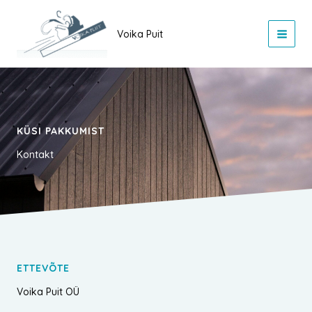
Skip
to
Voika Puit
content
KÜSI PAKKUMIST
Kontakt
ETTEVÕTE
Voika Puit OÜ