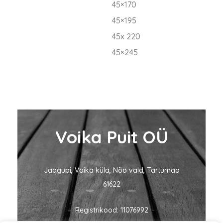
45×170
45×195
45x 220
45×245
Voika Puit OÜ
Jaagupi, Voika küla, Nõo vald, Tartumaa
61622
Registrikood: 11076992