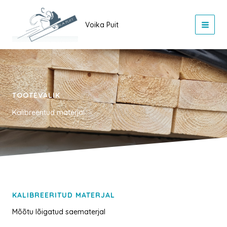
Skip
to
Voika Puit
content
TOOTEVALIK
Kalibreeritud materjal
KALIBREERITUD MATERJAL
Mõõtu lõigatud saematerjal