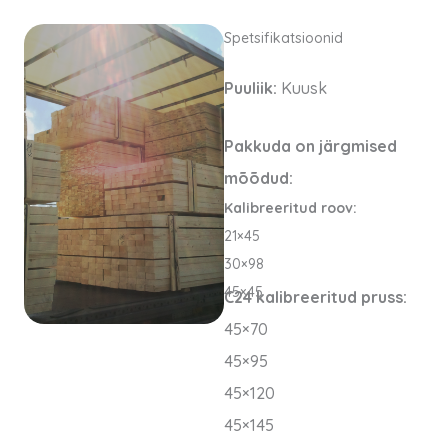
Spetsifikatsioonid
Puuliik:
Kuusk
Pakkuda on järgmised
mõõdud:
Kalibreeritud roov:
21×45
30×98
45×45
C24 kalibreeritud pruss:
45×70
45×95
45×120
45×145