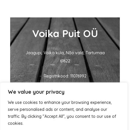
Voika Puit OÜ
Jaagupi, Voika küla, Nõo vald, Tartumaa
61622
Registrikood: 11076992
We value your privacy
KMKR nr: EE101060635
We use cookies to enhance your browsing experience,
ivo@voikapuit.ee
+372 5455 1700
serve personalised ads or content, and analyse our
traffic. By clicking "Accept All", you consent to our use of
cookies.
Autorikaitse © 2026 Voika Puit