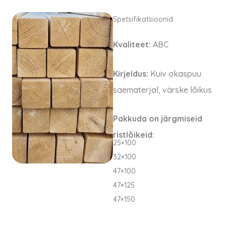
Spetsifikatsioonid
Kvaliteet:
ABC
Kirjeldus:
Kuiv okaspuu
saematerjal, värske lõikus
Pakkuda on järgmiseid
ristlõikeid:
25×100
32×100
47×100
47×125
47×150