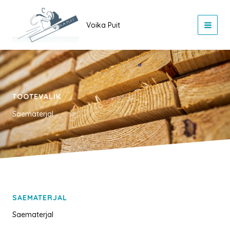
Skip
to
Voika Puit
content
TOOTEVALIK
Saematerjal
SAEMATERJAL
Saematerjal