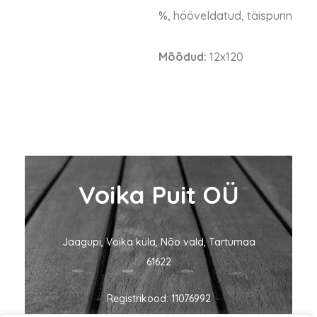
%, hööveldatud, täispunn
Mõõdud:
12x120
Voika Puit OÜ
Jaagupi, Voika küla, Nõo vald, Tartumaa
61622
Registrikood: 11076992