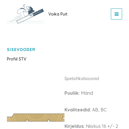
Skip
to
Voika Puit
content
SISEVOODER
Profiil STV
Spetsifikatsioonid
Puuliik:
Mänd
Kvaliteedid:
AB, BC
Kirjeldus:
Niiskus 16 +/- 2