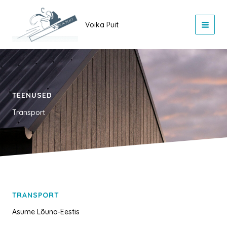
Skip
to
Voika Puit
content
TEENUSED
Transport
TRANSPORT
Asume Lõuna-Eestis