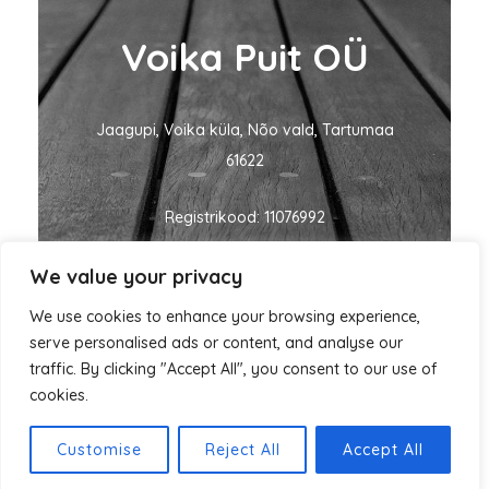
Voika Puit OÜ
Jaagupi, Voika küla, Nõo vald, Tartumaa
61622
Registrikood: 11076992
We value your privacy
KMKR nr: EE101060635
We use cookies to enhance your browsing experience,
ivo@voikapuit.ee
+372 5455 1700
serve personalised ads or content, and analyse our
traffic. By clicking "Accept All", you consent to our use of
cookies.
Autorikaitse © 2026 Voika Puit
Customise
Reject All
Accept All