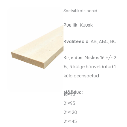
Spetsifikatsioonid
Puuliik:
Kuusk
Kvaliteedid:
AB, ABC, BC
Kirjeldus:
Niiskus 16 +/- 2
%, 3 külge hööveldatud 1
külg peensaetud
Mõõdud:
18×95
21×95
21×120
21×145