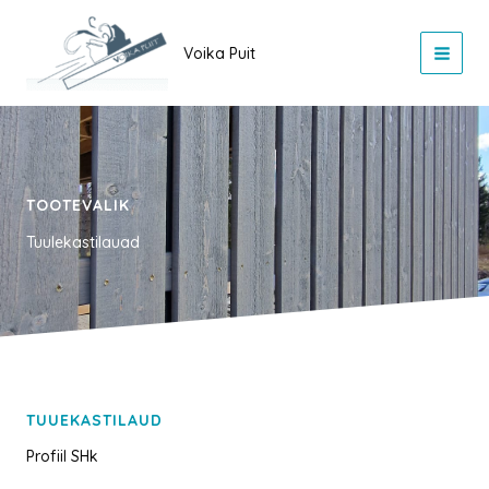
Skip
to
Voika Puit
content
TOOTEVALIK
Tuulekastilauad
TUUEKASTILAUD
Profiil SHk