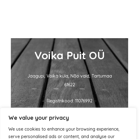
Voika Puit OÜ
Jaagupi, Voika küla, Nõo vald, Tartumaa
61622
Registrikood: 11076992
We value your privacy
KMKR nr: EE101060635
We use cookies to enhance your browsing experience,
ivo@voikapuit.ee
+372 5455 1700
serve personalised ads or content, and analyse our