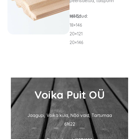
peensaetud, täispunn
Mõõdud:
18×121
18×146
20×121
20×146
Voika Puit OÜ
Jaagupi, Voika küla, Nõo vald, Tartumaa
61622