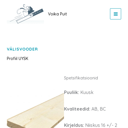
Skip
to
Voika Puit
content
VÄLISVOODER
Profiil UYSK
Spetsifikatsioonid
Puuliik:
Kuusk
Kvaliteedid:
AB, BC
Kirjeldus:
Niiskus 16 +/- 2