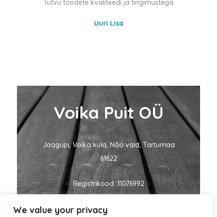
Tutvu toodete kvaliteedi ja tingimustega
Uuri Lisa
Voika Puit OÜ
Jaagupi, Voika küla, Nõo vald, Tartumaa
61622
Registrikood: 11076992
We value your privacy
KMKR nr: EE101060635