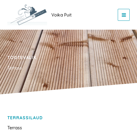
Skip
to
Voika Puit
content
TOOTEVALIK
Terrass
TERRASSILAUD
Terrass