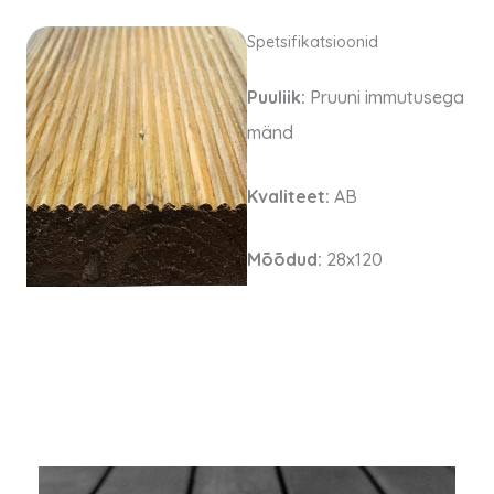
Spetsifikatsioonid
Puuliik:
Pruuni immutusega
mänd
Kvaliteet:
AB
Mõõdud:
28x120