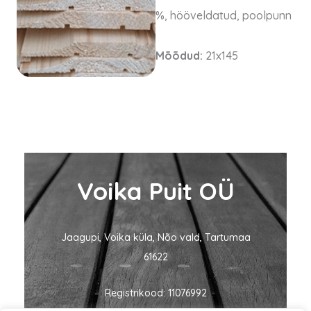
%, hööveldatud, poolpunn
Mõõdud:
21x145
Voika Puit OÜ
Jaagupi, Voika küla, Nõo vald, Tartumaa
61622
Registrikood: 11076992